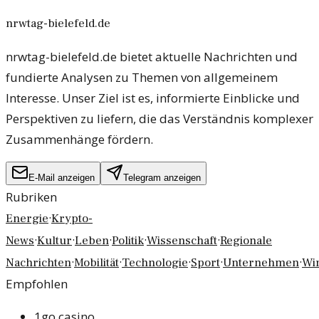
nrwtag-bielefeld.de
nrwtag-bielefeld.de bietet aktuelle Nachrichten und
fundierte Analysen zu Themen von allgemeinem
Interesse. Unser Ziel ist es, informierte Einblicke und
Perspektiven zu liefern, die das Verständnis komplexer
Zusammenhänge fördern.
E-Mail anzeigen
Telegram anzeigen
Rubriken
·
Energie
Krypto-
·
·
·
·
·
News
Kultur
Leben
Politik
Wissenschaft
Regionale
·
·
·
·
·
Nachrichten
Mobilität
Technologie
Sport
Unternehmen
Wir
Empfohlen
1go casino