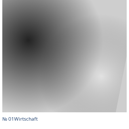
№
01
Wirtschaft