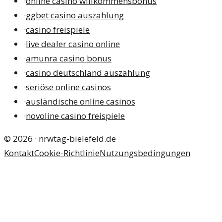
·
online casino willkommensbonus
·
ggbet casino auszahlung
·
casino freispiele
·
live dealer casino online
·
amunra casino bonus
·
casino deutschland auszahlung
·
seriöse online casinos
·
ausländische online casinos
·
novoline casino freispiele
©
2026
·
nrwtag-bielefeld.de
Kontakt
Cookie-Richtlinie
Nutzungsbedingungen