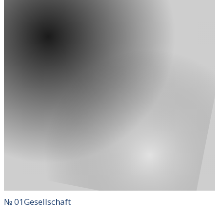
№
01
Gesellschaft