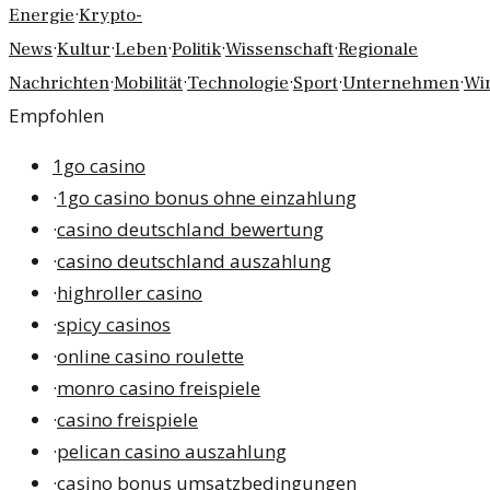
·
Energie
Krypto-
·
·
·
·
·
News
Kultur
Leben
Politik
Wissenschaft
Regionale
·
·
·
·
·
Nachrichten
Mobilität
Technologie
Sport
Unternehmen
Wir
Empfohlen
1go casino
·
1go casino bonus ohne einzahlung
·
casino deutschland bewertung
·
casino deutschland auszahlung
·
highroller casino
·
spicy casinos
·
online casino roulette
·
monro casino freispiele
·
casino freispiele
·
pelican casino auszahlung
·
casino bonus umsatzbedingungen